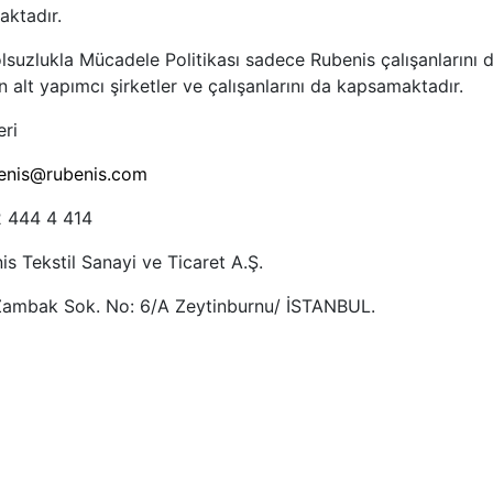
ktadır.
lsuzlukla Mücadele Politikası sadece Rubenis çalışanlarını d
n alt yapımcı şirketler ve çalışanlarını da kapsamaktadır.
eri
enis@rubenis.com
2 444 4 414
is Tekstil Sanayi ve Ticaret A.Ş.
 Zambak Sok. No: 6/A Zeytinburnu/ İSTANBUL.