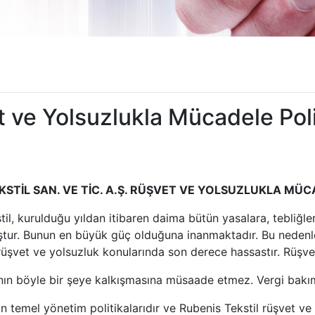
 ve Yolsuzlukla Mücadele Poli
KSTİL SAN.
VE TİC. A.Ş. RÜŞVET VE YOLSUZLUKLA MÜC
il, kurulduğu yıldan itibaren daima bütün yasalara, tebliğler
tur. Bunun en büyük güç olduğuna inanmaktadır. Bu nedenle 
üşvet ve yolsuzluk konularında son derece hassastır. Rüşv
anın böyle bir şeye kalkışmasına müsaade etmez. Vergi bakı
in temel yönetim politikalarıdır ve Rubenis Tekstil rüşvet v